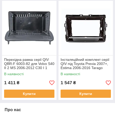
Перехідна рамка серії QIV
Інсталяційний комплект серії
QBR-F 6003-82 для Volvo S40
QIV під Toyota Previa 2007+,
II 2 MS 2006-2012 C30 I 1
Estima 2006-2016 Tarago
2006-2013 C70 II 2 2004-2010
2007-2016 (W1) 9 дюймів
В наявності
В наявності
9 дюймів
1 411
1 547
₴
₴
Купити
Купити
Про нас