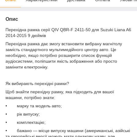
Опис
Перехідна рамка серії QIV QBR-F 2411-50 для Suzuki Liana A6
2014-2015 9 дюймів
Перехідна рамка дає змогу встановити вибрану магнітолу
замість стандартного мультимедійного центру авто. Це
необхідно, якщо потрібно розширити список функцій
аудіосистеми, поліпшити якість зображення або просто
замінити електроніку.
Як вибирають перехідні рамки?
Щоб знайти перехідну рамку, яка підходить для вашої
машини, потрібно знати:
• марку та модель авто;
• рік випуску;
• комплектацію;
• бажано — місце випуску машини (американські, азійські
та європейські версії можуть мати однакову назву, але