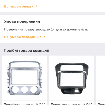
Всі умови оплати
Умови повернення
Повернення товару впродовж 14 днів за домовленістю
Всі умови повернення
Подібні товари компанії
Перехідна рамка серії QIV
Перехідна рамка серії QIV
Пере