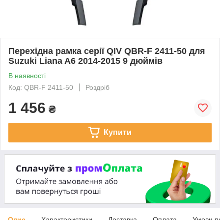
Перехідна рамка серії QIV QBR-F 2411-50 для
Suzuki Liana A6 2014-2015 9 дюймів
В наявності
Код: QBR-F 2411-50
Роздріб
1 456
₴
Купити
Опис
Характеристики
Доставка
Оплата
Умови п