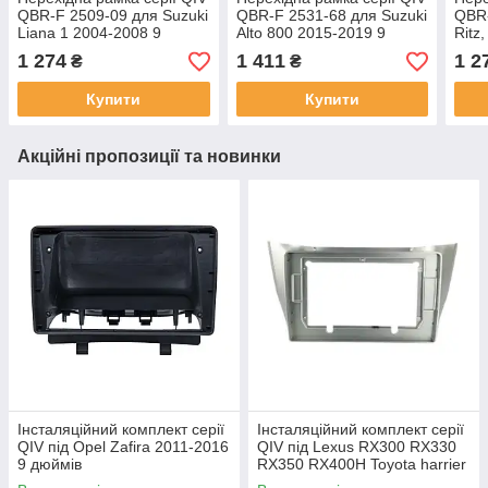
QBR-F 2509-09 для Suzuki
QBR-F 2531-68 для Suzuki
QBR-
Liana 1 2004-2008 9
Alto 800 2015-2019 9
Ritz
дюймів
дюймів
(Ope
1 274
1 411
1 2
₴
₴
дюй
Купити
Купити
Акційні пропозиції та новинки
Інсталяційний комплект серії
Інсталяційний комплект серії
QIV під Opel Zafira 2011-2016
QIV під Lexus RX300 RX330
9 дюймів
RX350 RX400H Toyota harrier
2003-2009 (F2) 10 дюймів