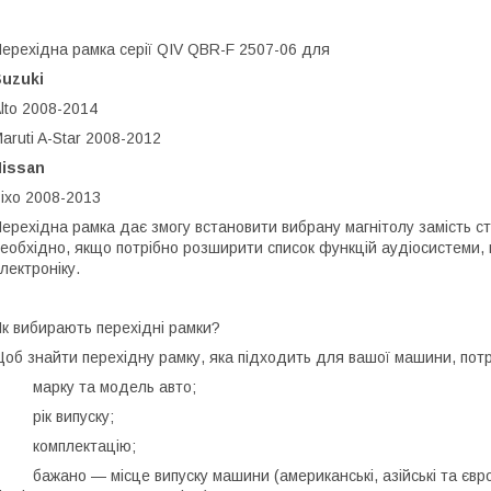
ерехідна рамка серії QIV QBR-F 2507-06 для
uzuki
lto 2008-2014
aruti A-Star 2008-2012
Nissan
ixo 2008-2013
ерехідна рамка дає змогу встановити вибрану магнітолу замість с
еобхідно, якщо потрібно розширити список функцій аудіосистеми, 
лектроніку.
к вибирають перехідні рамки?
об знайти перехідну рамку, яка підходить для вашої машини, потр
• марку та модель авто;
 рік випуску;
• комплектацію;
 бажано — місце випуску машини (американські, азійські та європ