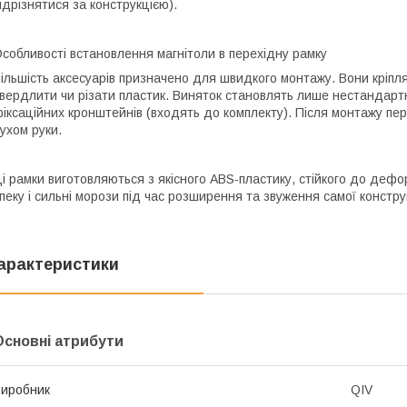
ідрізнятися за конструкцією).
собливості встановлення магнітоли в перехідну рамку
ільшість аксесуарів призначено для швидкого монтажу. Вони кріпл
вердлити чи різати пластик. Виняток становлять лише нестандартн
іксаційних кронштейнів (входять до комплекту). Після монтажу пе
ухом руки.
і рамки виготовляються з якісного ABS-пластику, стійкого до дефо
пеку і сильні морози під час розширення та звуження самої констру
арактеристики
Основні атрибути
иробник
QIV