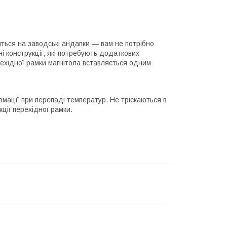
яться на заводські андапки — вам не потрібно
і конструкції, які потребують додаткових
рехідної рамки магнітола вставляється одним
рмації при перепаді температур. Не тріскаються в
кції перехідної рамки.