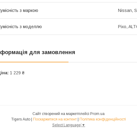
умісність з маркою
Nissan, S
умісність з моделлю
Pixo, ALT
нформація для замовлення
іна:
1 229 ₴
Сайт створений на маркетплейсі
Prom.ua
Tigers Auto |
Поскаржитися на контент
|
Політика конфіденційності
Select Language
▼