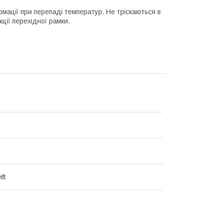
рмації при перепаді температур. Не тріскаються в
кції перехідної рамки.
ift