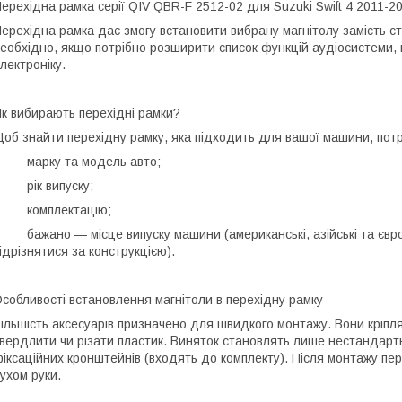
ерехідна рамка серії QIV QBR-F 2512-02 для Suzuki Swift 4 2011-2
ерехідна рамка дає змогу встановити вибрану магнітолу замість с
еобхідно, якщо потрібно розширити список функцій аудіосистеми, 
лектроніку.
к вибирають перехідні рамки?
об знайти перехідну рамку, яка підходить для вашої машини, потр
• марку та модель авто;
 рік випуску;
• комплектацію;
 бажано — місце випуску машини (американські, азійські та європ
ідрізнятися за конструкцією).
собливості встановлення магнітоли в перехідну рамку
ільшість аксесуарів призначено для швидкого монтажу. Вони кріпл
вердлити чи різати пластик. Виняток становлять лише нестандартн
іксаційних кронштейнів (входять до комплекту). Після монтажу пе
ухом руки.