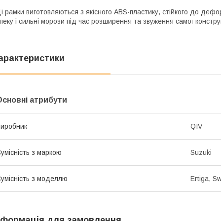
і рамки виготовляються з якісного ABS-пластику, стійкого до дефо
пеку і сильні морози під час розширення та звуження самої констру
арактеристики
Основні атрибути
иробник
QIV
умісність з маркою
Suzuki
умісність з моделлю
Ertiga, Sw
нформація для замовлення