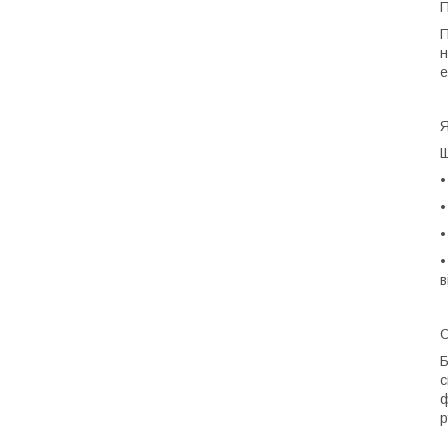
П
П
н
е
Я
Щ
•
•
в
О
Б
с
ф
р