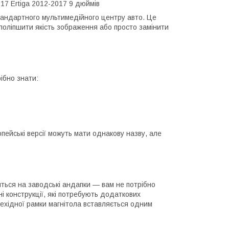
017 Ertiga 2012-2017 9 дюймів
тандартного мультимедійного центру авто. Це
поліпшити якість зображення або просто замінити
ібно знати:
ейські версії можуть мати однакову назву, але
яться на заводські андапки — вам не потрібно
і конструкції, які потребують додаткових
рехідної рамки магнітола вставляється одним