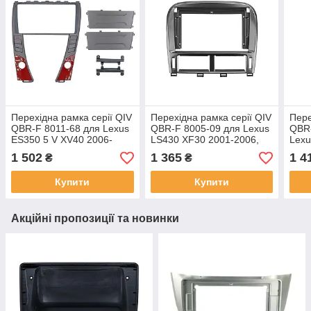
Перехідна рамка серії QIV
Перехідна рамка серії QIV
Пере
QBR-F 8011-68 для Lexus
QBR-F 8005-09 для Lexus
QBR-
ES350 5 V XV40 2006-
LS430 XF30 2001-2006,
Lexu
2012 9 дюймів
Toyota Celsior XF30 2001-
2006
1 502
1 365
1 4
₴
₴
2006 (F1) 9 дюймів
2001
Купити
Купити
Акційні пропозиції та новинки