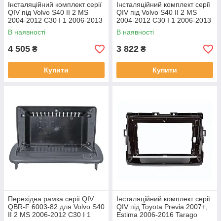
Інсталяційний комплект серії
Інсталяційний комплект серії
QIV під Volvo S40 II 2 MS
QIV під Volvo S40 II 2 MS
2004-2012 C30 I 1 2006-2013
2004-2012 C30 I 1 2006-2013
C70 II 2 2005-2013 (W1) 9
C70 II 2 2005-2013 (W2) 9
В наявності
В наявності
4 505
3 822
₴
₴
Купити
Купити
Перехідна рамка серії QIV
Інсталяційний комплект серії
QBR-F 6003-82 для Volvo S40
QIV під Toyota Previa 2007+,
II 2 MS 2006-2012 C30 I 1
Estima 2006-2016 Tarago