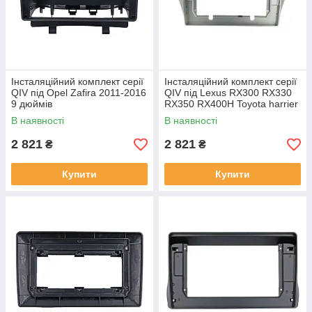
Інсталяційний комплект серії
Інсталяційний комплект серії
QIV під Opel Zafira 2011-2016
QIV під Lexus RX300 RX330
9 дюймів
RX350 RX400H Toyota harrier
2003-2009 (F2) 10 дюймів
В наявності
В наявності
2 821
2 821
₴
₴
Купити
Купити