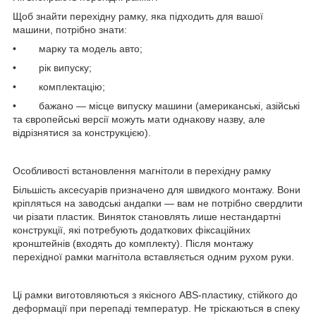
Щоб знайти перехідну рамку, яка підходить для вашої
машини, потрібно знати:
• марку та модель авто;
• рік випуску;
• комплектацію;
• бажано — місце випуску машини (американські, азійські
та європейські версії можуть мати однакову назву, але
відрізнятися за конструкцією).
Особливості встановлення магнітоли в перехідну рамку
Більшість аксесуарів призначено для швидкого монтажу. Вони
кріпляться на заводські андапки — вам не потрібно свердлити
чи різати пластик. Виняток становлять лише нестандартні
конструкції, які потребують додаткових фіксаційних
кронштейнів (входять до комплекту). Після монтажу
перехідної рамки магнітола вставляється одним рухом руки.
Ці рамки виготовляються з якісного ABS-пластику, стійкого до
деформації при перепаді температур. Не тріскаються в спеку