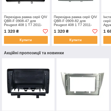
Перехідна рамка серії QIV
Перехідна рамка серії QIV
Інст
QBR-F 0908-47 для
QBR-F 0909-82 для
сері
Peugeot 408 1 T7 2011-
Peugeot 408 1 T7 2011-
Agya
2021, 308 2007-2013 (F2)
2021, 308 2007-2013 (F1)
1 320
1 320
1 6
₴
₴
9 дюймів
9 дюймів
Купити
Купити
Акційні пропозиції та новинки