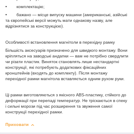
• комплектацію;
• бажано — місце випуску машини (американські, азійські
та європейські версії можуть мати однакову назву, але
відрізнятися за конструкцією).
Особливості встановлення магнітоли в перехідну рамку
Більшість аксесуарів призначено для швидкого монтажу. Вони
кріпляться на заводські андапки — вам не потрібно свердлити
чи різати пластик. Виняток становлять лише нестандартні
конструкції, які потребують додаткових фіксаційних
кронштейнів (входять до комплекту). Після монтажу
перехідної рамки магнітола вставляється одним рухом руки.
Ці рамки виготовляються з якісного ABS-пластику, стійкого до
деформації при перепаді температур. Не тріскаються в спеку
і сильні морози під час розширення та звуження самої
конструкції перехідної рамки.
Приховати