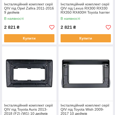
Інсталяційний комплект серії
Інсталяційний комплект серії
QIV під Opel Zafira 2011-2016
QIV під Lexus RX300 RX330
9 дюймів
RX350 RX400H Toyota harrier
2003-2009 (F2) 10 дюймів
В наявності
В наявності
2 821
2 821
₴
₴
Купити
Купити
Інсталяційний комплект серії
Інсталяційний комплект серії
QIV під Toyota Auris 2013-
QIV під Toyota Wish 2009-
2018 (F2) (W1) 10 дюймів
2017 10 дюймів