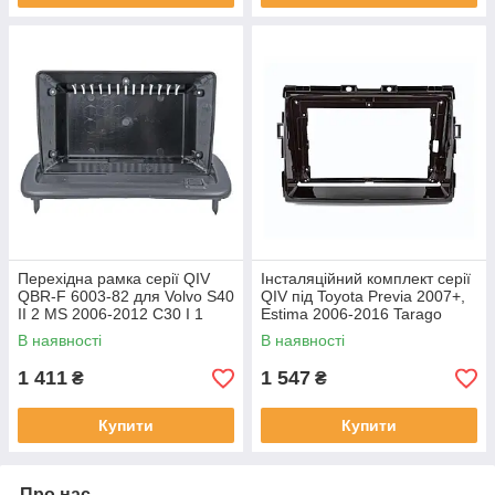
Перехідна рамка серії QIV
Інсталяційний комплект серії
QBR-F 6003-82 для Volvo S40
QIV під Toyota Previa 2007+,
II 2 MS 2006-2012 C30 I 1
Estima 2006-2016 Tarago
2006-2013 C70 II 2 2004-2010
2007-2016 (W1) 9 дюймів
В наявності
В наявності
9 дюймів
1 411
1 547
₴
₴
Купити
Купити
Про нас