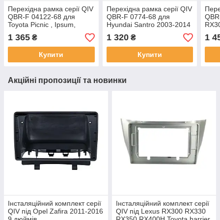
Перехідна рамка серії QIV
Перехідна рамка серії QIV
Пере
QBR-F 04122-68 для
QBR-F 0774-68 для
QBR-
Toyota Picnic , Ipsum,
Hyundai Santro 2003-2014
RX3
Avensis Verso 2001-2009 9
Atos 2004-2008 RHD (F1)
Toyo
1 365
1 320
1 4
₴
₴
дюймів
9 дюймів
дюй
Купити
Купити
Акційні пропозиції та новинки
Інсталяційний комплект серії
Інсталяційний комплект серії
QIV під Opel Zafira 2011-2016
QIV під Lexus RX300 RX330
9 дюймів
RX350 RX400H Toyota harrier