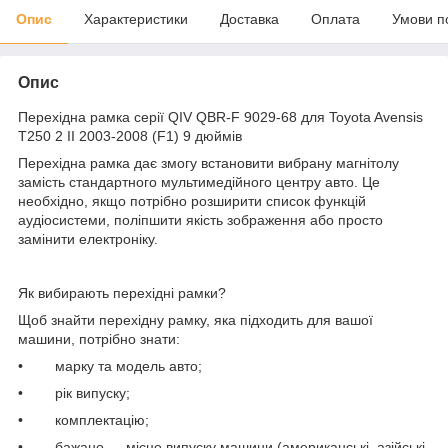
Опис
Характеристики
Доставка
Оплата
Умови п
Опис
Перехідна рамка серії QIV QBR-F 9029-68 для Toyota Avensis
T250 2 II 2003-2008 (F1) 9 дюймів
Перехідна рамка дає змогу встановити вибрану магнітолу
замість стандартного мультимедійного центру авто. Це
необхідно, якщо потрібно розширити список функцій
аудіосистеми, поліпшити якість зображення або просто
замінити електроніку.
Як вибирають перехідні рамки?
Щоб знайти перехідну рамку, яка підходить для вашої
машини, потрібно знати:
• марку та модель авто;
• рік випуску;
• комплектацію;
• бажано — місце випуску машини (американські, азійські