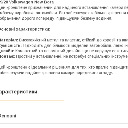
9/20 Volkswagen New Bora
ей кронштейн призначений для надійного встановлення камери пе
мблему виробника автомобіля. Він забезпечує стабільне кріплення
ображення дороги попереду, підвищуючи безпеку водіння.
сновні характеристики:
атеріал:
Високоякісний метал та пластик, стійкий до корозії та вп
умісність:
Підходить для більшості моделей автомобілів, легко ін
Дизайн:
Компактний та непомітний дизайн, що не порушує естетики
Монтаж:
Простий у встановленні, не потребує спеціальних інструме
ей кронштейн є ідеальним рішенням для тих, хто прагне підвищити
абезпечуючи надійне кріплення камери переднього огляду.
арактеристики
Основні