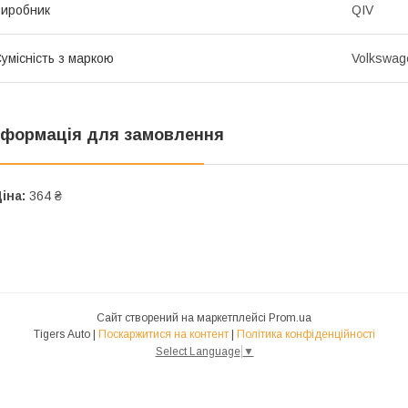
иробник
QIV
умісність з маркою
Volkswag
нформація для замовлення
іна:
364 ₴
Сайт створений на маркетплейсі
Prom.ua
Tigers Auto |
Поскаржитися на контент
|
Політика конфіденційності
Select Language
▼