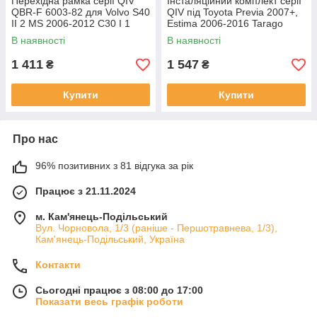
Перехідна рамка серії QIV
Інсталяційний комплект серії
QBR-F 6003-82 для Volvo S40
QIV під Toyota Previa 2007+,
II 2 MS 2006-2012 C30 I 1
Estima 2006-2016 Tarago
2006-2013 C70 II 2 2004-2010
2007-2016 (W1) 9 дюймів
В наявності
В наявності
9 дюймів
1 411
1 547
₴
₴
Купити
Купити
Про нас
96% позитивних з 81 відгука за рік
Працює з 21.11.2024
м. Кам'янець-Подільський
Вул. Чорновола, 1/3 (раніше - Першотравнева, 1/3),
Кам'янець-Подільський, Україна
Контакти
Сьогодні працює з 08:00 до 17:00
Показати весь графік роботи