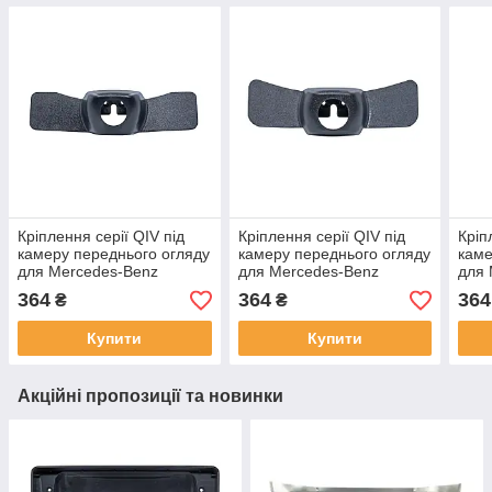
Кріплення серії QIV під
Кріплення серії QIV під
Кріп
камеру переднього огляду
камеру переднього огляду
каме
для Mercedes-Benz
для Mercedes-Benz
для 
FQMB261 (рамка під
FQMB262 (рамка під
FQMB
364
364
364
₴
₴
плафон)
плафон)
пла
Купити
Купити
Акційні пропозиції та новинки