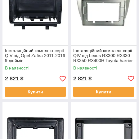
Інсталяційний комплект серії
Інсталяційний комплект серії
QIV під Opel Zafira 2011-2016
QIV під Lexus RX300 RX330
9 дюймів
RX350 RX400H Toyota harrier
2003-2009 (F2) 10 дюймів
В наявності
В наявності
2 821
2 821
₴
₴
Купити
Купити