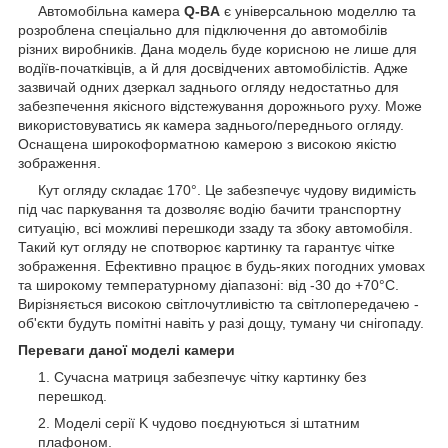
Автомобільна камера
Q-BA
є універсальною моделлю та
розроблена спеціально для підключення до автомобілів
різних виробників. Дана модель буде корисною не лише для
водіїв-початківців, а й для досвідчених автомобілістів. Адже
зазвичай одних дзеркал заднього огляду недостатньо для
забезпечення якісного відстежування дорожнього руху. Може
використовуватись як камера заднього/переднього огляду.
Оснащена широкоформатною камерою з високою якістю
зображення.
Кут огляду складає 170°. Це забезпечує чудову видимість
під час паркування та дозволяє водію бачити транспортну
ситуацію, всі можливі перешкоди ззаду та збоку автомобіля.
Такий кут огляду не спотворює картинку та гарантує чітке
зображення. Ефективно працює в будь-яких погодних умовах
та широкому температурному діапазоні: від -30 до +70°С.
Вирізняється високою світлочутливістю та світлопередачею -
об'єкти будуть помітні навіть у разі дощу, туману чи снігопаду.
Переваги даної моделі камери
Сучасна матриця забезпечує чітку картинку без
перешкод.
Моделі серії K чудово поєднуються зі штатним
плафоном.