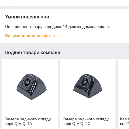
Умови повернення
Повернення товару впродовж 14 днів за домовленістю
Всі умови повернення
Подібні товари компанії
Камера заднього огляду
Камера заднього огляду
Каме
серії QIV Q-TA
серії QIV Q-TC
сері