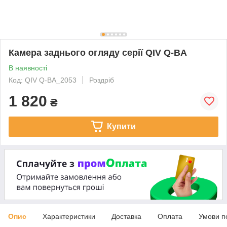
Камера заднього огляду серії QIV Q-BA
В наявності
Код: QIV Q-BA_2053
Роздріб
1 820
₴
Купити
Опис
Характеристики
Доставка
Оплата
Умови п