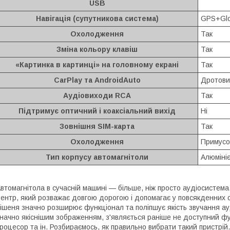
USB
Навігація (супутникова система)
GPS+Glo
Охолодження
Так
Зміна кольору клавіш
Так
«Картинка в картинці» на головному екрані
Так
CarPlay та AndroidAuto
Дротови
Аудіовиходи RCA
Так
Підтримує оптичний і коаксіальний вихід
Ні
Зовнішня SIM-карта
Так
Охолодження
Примусо
Тип корпусу автомагнітоли
Алюміні
втомагнітола в сучасній машині — більше, ніж просто аудіосистем
ентр, який розважає довгою дорогою і допомагає у повсякденних с
ішеня значно розширює функціонал та поліпшує якість звучання ауд
начно якіснішим зображенням, з'являється раніше не доступний фун
роцесор та ін. Розбираємось, як правильно вибрати такий пристрій.