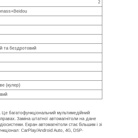
2
nass+Beidou
й та бездротовий
ве (кулер)
євий
а. Це багатофункціональний мультимедійний
правах. Заміна штатної автомагнітоли на дане
іосистеми. Екран автомагнітоли стає більшим і зі
кціонал: CarPlay/Android Auto, 4G, DSP-