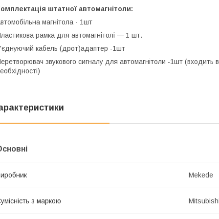
омплектація штатної автомагнітоли:
втомобільна магнітола - 1шт
ластикова рамка для автомагнітолі — 1 шт.
'єднуючий кабель (дрот)адаптер -1шт
еретворювач звукового сигналу для автомагнітоли -1шт (входить в
еобхідності)
арактеристики
Основні
иробник
Mekede
умісність з маркою
Mitsubish