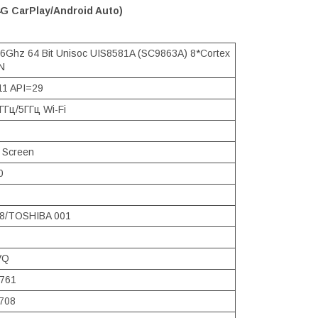
4G CarPlay/Android Auto)
6Ghz 64 Bit Unisoc UIS8581A (SC9863A) 8*Cortex
N
11 API=29
ГГц/5ГГц Wi-Fi
 Screen
0
8/TOSHIBA 001
VQ
8761
708