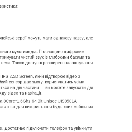
еристики:
ейські версії можуть мати однакову назву, але
ільного мультимедіа. Її оснащено цифровим
римувати чистий звук із глибокими басами та
стеми. Також доступні розширені налаштування
IPS 2.5D Screen, який відтворює відео з
йкий сенсор дає змогу користуватись усіма
ться на дві частини — ви можете запускати дві
у відео та навігації.
а 8Core*1.6Ghz 64 Bit Unisoc UIS8581A
остатньо для використання будь-яких мобільних
e. Достатньо підключити телефон та увімкнути