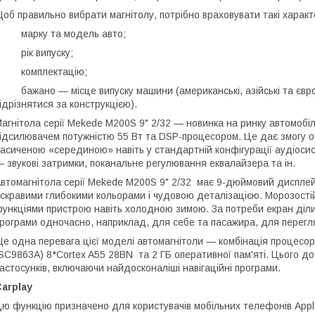
об правильно вибрати магнітолу, потрібно враховувати такі характ
• марку та модель авто;
 рік випуску;
• комплектацію;
 бажано — місце випуску машини (американські, азійські та європ
ідрізнятися за конструкцією).
агнітола серії Mekede M200S 9" 2/32 — новинка на ринку автомоб
ідсилювачем потужністю 55 Вт та DSP-процесором. Це дає змогу от
асиченою «серединою» навіть у стандартній конфігурації аудіоси
 звукові затримки, поканальне регулювання еквалайзера та ін.
втомагнітола серії Mekede M200S 9" 2/32 має 9-дюймовий дисплей 
скравими глибокими кольорами і чудовою деталізацією. Морозості
ункціями пристрою навіть холодною зимою. За потреби екран діли
рограми одночасно, наприклад, для себе та пасажира, для перегляд
е одна перевага цієї моделі автомагнітоли — комбінація процесор
SC9863A) 8*Cortex A55 28BN та 2 ГБ оперативної пам'яті. Цього д
астосунків, включаючи найдосконаліші навігаційні програми.
arplay
ю функцію призначено для користувачів мобільних телефонів Appl