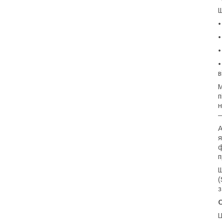
Щ
•
•
в
М
п
н
—
А
я
ф
п
Щ
(
з
C
Ц