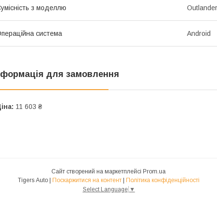
умісність з моделлю
Outlande
пераційна система
Android
нформація для замовлення
іна:
11 603 ₴
Сайт створений на маркетплейсі
Prom.ua
Tigers Auto |
Поскаржитися на контент
|
Політика конфіденційності
Select Language
▼