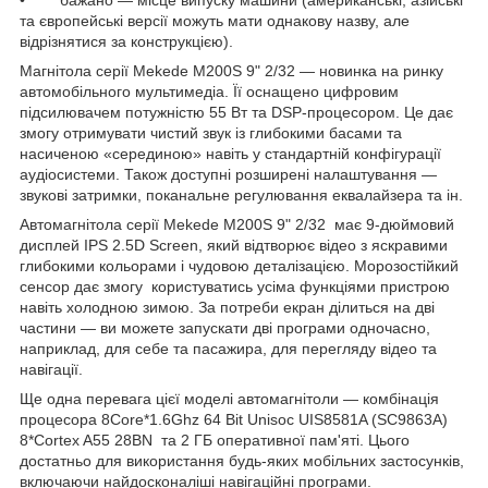
• бажано — місце випуску машини (американські, азійські
та європейські версії можуть мати однакову назву, але
відрізнятися за конструкцією).
Магнітола серії Mekede M200S 9" 2/32 — новинка на ринку
автомобільного мультимедіа. Її оснащено цифровим
підсилювачем потужністю 55 Вт та DSP-процесором. Це дає
змогу отримувати чистий звук із глибокими басами та
насиченою «серединою» навіть у стандартній конфігурації
аудіосистеми. Також доступні розширені налаштування —
звукові затримки, поканальне регулювання еквалайзера та ін.
Автомагнітола серії Mekede M200S 9" 2/32 має 9-дюймовий
дисплей IPS 2.5D Screen, який відтворює відео з яскравими
глибокими кольорами і чудовою деталізацією. Морозостійкий
сенсор дає змогу користуватись усіма функціями пристрою
навіть холодною зимою. За потреби екран ділиться на дві
частини — ви можете запускати дві програми одночасно,
наприклад, для себе та пасажира, для перегляду відео та
навігації.
Ще одна перевага цієї моделі автомагнітоли — комбінація
процесора 8Core*1.6Ghz 64 Bit Unisoc UIS8581A (SC9863A)
8*Cortex A55 28BN та 2 ГБ оперативної пам'яті. Цього
достатньо для використання будь-яких мобільних застосунків,
включаючи найдосконаліші навігаційні програми.