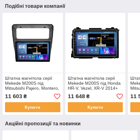
Подібні товари компанії
Штатна магнітола серії
Штатна магнітола серії
Штат
Mekede M200S під
Mekede M200S під Honda
Meke
Mitsubishi Pajero, Montero,
HR-V, Vezel, XR-V 2014+
Mits
Shogun 1991-1999 9
(F1) (W4) 9 дюймів
V90 
11 603
11 648
11 
₴
₴
дюймів
2006
Купити
Купити
Акційні пропозиції та новинки