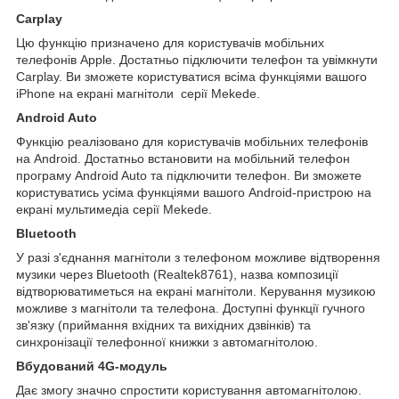
Carplay
Цю функцію призначено для користувачів мобільних
телефонів Apple. Достатньо підключити телефон та увімкнути
Carplay. Ви зможете користуватися всіма функціями вашого
iPhone на екрані магнітоли серії Mekede.
Android Auto
Функцію реалізовано для користувачів мобільних телефонів
на Android. Достатньо встановити на мобільний телефон
програму Android Auto та підключити телефон. Ви зможете
користуватись усіма функціями вашого Android-пристрою на
екрані мультимедіа серії Mekede.
Bluetooth
У разі з'єднання магнітоли з телефоном можливе відтворення
музики через Bluetooth (Realtek8761), назва композиції
відтворюватиметься на екрані магнітоли. Керування музикою
можливе з магнітоли та телефона. Доступні функції гучного
зв'язку (приймання вхідних та вихідних дзвінків) та
синхронізації телефонної книжки з автомагнітолою.
Вбудований 4G-модуль
Дає змогу значно спростити користування автомагнітолою.