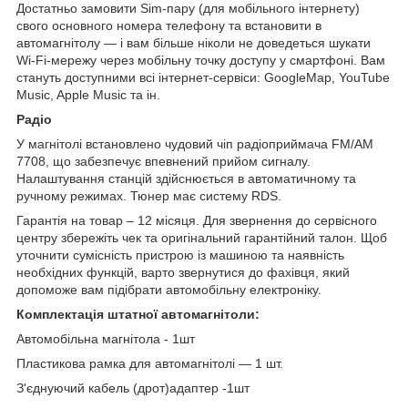
Достатньо замовити Sim-пару (для мобільного інтернету)
свого основного номера телефону та встановити в
автомагнітолу — і вам більше ніколи не доведеться шукати
Wi-Fi-мережу через мобільну точку доступу у смартфоні. Вам
стануть доступними всі інтернет-сервіси: GoogleMap, YouTube
Music, Apple Music та ін.
Радіо
У магнітолі встановлено чудовий чіп радіоприймача FM/AM
7708, що забезпечує впевнений прийом сигналу.
Налаштування станцій здійснюється в автоматичному та
ручному режимах. Тюнер має систему RDS.
Гарантія на товар – 12 місяця. Для звернення до сервісного
центру збережіть чек та оригінальний гарантійний талон. Щоб
уточнити сумісність пристрою із машиною та наявність
необхідних функцій, варто звернутися до фахівця, який
допоможе вам підібрати автомобільну електроніку.
Комплектація штатної автомагнітоли:
Автомобільна магнітола - 1шт
Пластикова рамка для автомагнітолі — 1 шт.
З'єднуючий кабель (дрот)адаптер -1шт