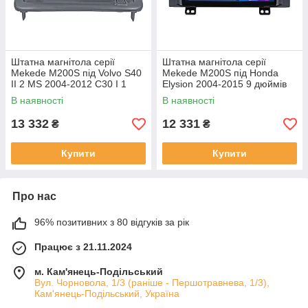
Штатна магнітола серії
Штатна магнітола серії
Mekede M200S під Volvo S40
Mekede M200S під Honda
II 2 MS 2004-2012 C30 I 1
Elysion 2004-2015 9 дюймів
2006-2013 C70 II 2 2005-2013
В наявності
В наявності
(W2)
13 332
12 331
₴
₴
Купити
Купити
Про нас
96% позитивних з 80 відгуків за рік
Працює з 21.11.2024
м. Кам'янець-Подільський
Вул. Чорновола, 1/3 (раніше - Першотравнева, 1/3),
Кам'янець-Подільський, Україна