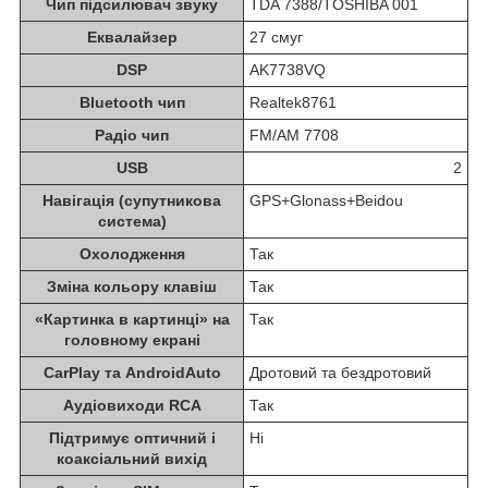
Чип підсилювач звуку
TDA 7388/TOSHIBA 001
Еквалайзер
27 смуг
DSP
AK7738VQ
Bluetooth чип
Realtek8761
Радіо чип
FM/AM 7708
USB
2
Навігація (супутникова
GPS+Glonass+Beidou
система)
Охолодження
Так
Зміна кольору клавіш
Так
«Картинка в картинці» на
Так
головному екрані
CarPlay та AndroidAuto
Дротовий та бездротовий
Аудіовиходи RCA
Так
Підтримує оптичний і
Ні
коаксіальний вихід