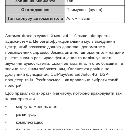
Зовнішня SIM-карта
Так
Охолодження
Примусове (кулер)
Тип корпусу автомагнітоли
Алюмінієвий
Автомагнітола в сучасній машині — більше, ніж просто
аудіосистема. Це багатофункціональний мультимедійний
центр, який розважає довгою дорогою і допомагає у
повсякденних справах. Заміна штатної автомагнітоли на дане
рішеня значно розширює функціонал та поліпшує якість
звучання аудіосистеми. Екран автомагнітоли стає більшим і зі
значно якіснішим зображенням, з'являється раніше не
доступний функціонал: CarPlay/Android Auto, 4G, DSP-
процесор та ін. Розбираємось, як правильно вибрати такий
пристрій.
Щоб правильно вибрати магнітолу, потрібно враховувати такі
характеристики:
• марку та модель авто;
• рік випуску;
• комплектацію;