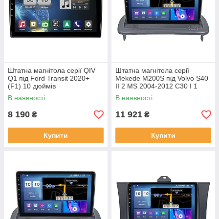
Штатна магнітола серії QIV
Штатна магнітола серії
Q1 під Ford Transit 2020+
Mekede M200S під Volvo S40
(F1) 10 дюймів
II 2 MS 2004-2012 C30 I 1
2006-2013 C70 II 2 2005-2013
В наявності
В наявності
(W1)
8 190
11 921
₴
₴
Купити
Купити