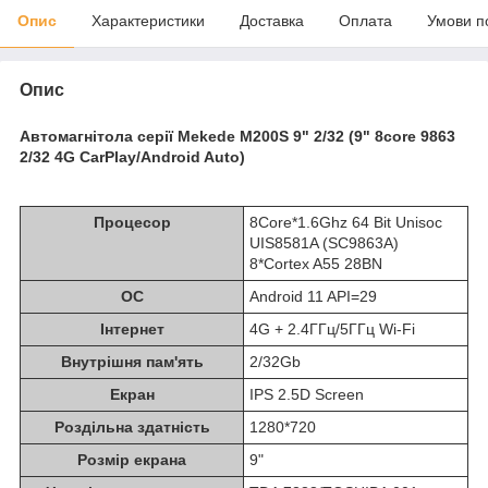
Опис
Характеристики
Доставка
Оплата
Умови п
Опис
Автомагнітола серії Mekede M200S 9" 2/32 (9" 8core 9863
2/32 4G CarPlay/Android Auto)
Процесор
8Core*1.6Ghz 64 Bit Unisoc
UIS8581A (SC9863A)
8*Cortex A55 28BN
ОС
Android 11 API=29
Інтернет
4G + 2.4ГГц/5ГГц Wi-Fi
Внутрішня пам'ять
2/32Gb
Екран
IPS 2.5D Screen
Роздільна здатність
1280*720
Розмір екрана
9"