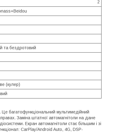
2
nass+Beidou
й та бездротовий
ве (кулер)
євий
а. Це багатофункціональний мультимедійний
правах. Заміна штатної автомагнітоли на дане
іосистеми. Екран автомагнітоли стає більшим і зі
кціонал: CarPlay/Android Auto, 4G, DSP-