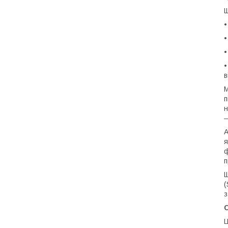
Щ
•
•
в
М
п
н
—
А
я
ф
п
Щ
(
з
C
Ц