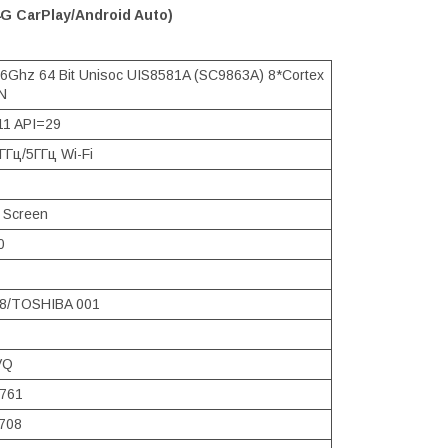
4G CarPlay/Android Auto)
6Ghz 64 Bit Unisoc UIS8581A (SC9863A) 8*Cortex
N
11 API=29
ГГц/5ГГц Wi-Fi
 Screen
0
8/TOSHIBA 001
VQ
8761
708