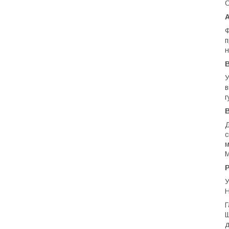
C
A
Ф
п
н
B
У
в
г
Д
с
м
M
У
Н
Г
Щ
д