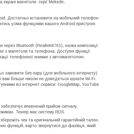
а екрані магнітоли серії Mekede.
roid. Достатньо встановити на мобільний телефон
атись усіма функціями вашого Android-пристрою
 через Bluetooth (Realtek8761), назва композиції
е з магнітоли та телефона. Доступні функції
ізації телефонної книжки з автомагнітолою.
о замовити Sim-пару (для мобільного інтернету)
 вам більше ніколи не доведеться шукати Wi-Fi-
тупними всі інтернет-сервіси: GoogleMap, YouTube
 забезпечує впевнений прийом сигналу.
ежимах. Тюнер має систему RDS.
збережіть чек та оригінальний гарантійний талон.
них функцій, варто звернутися до фахівця, який