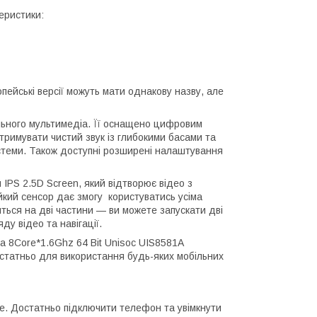
еристики:
ейські версії можуть мати однакову назву, але
ільного мультимедіа. Її оснащено цифровим
римувати чистий звук із глибокими басами та
стеми. Також доступні розширені налаштування
IPS 2.5D Screen, який відтворює відео з
йкий сенсор дає змогу користуватись усіма
ться на дві частини — ви можете запускати дві
у відео та навігації.
а 8Core*1.6Ghz 64 Bit Unisoc UIS8581A
остатньо для використання будь-яких мобільних
e. Достатньо підключити телефон та увімкнути