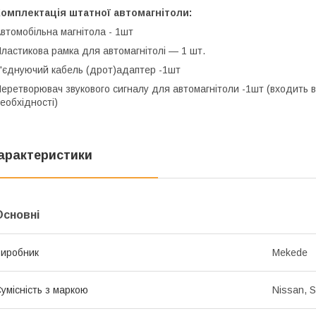
омплектація штатної автомагнітоли:
втомобільна магнітола - 1шт
ластикова рамка для автомагнітолі — 1 шт.
'єднуючий кабель (дрот)адаптер -1шт
еретворювач звукового сигналу для автомагнітоли -1шт (входить в
еобхідності)
арактеристики
Основні
иробник
Mekede
умісність з маркою
Nissan, S