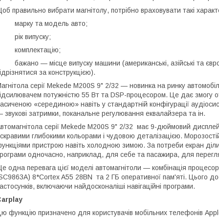
об правильно вибрати магнітолу, потрібно враховувати такі характ
• марку та модель авто;
 рік випуску;
• комплектацію;
 бажано — місце випуску машини (американські, азійські та європ
ідрізнятися за конструкцією).
агнітола серії Mekede M200S 9" 2/32 — новинка на ринку автомоб
ідсилювачем потужністю 55 Вт та DSP-процесором. Це дає змогу от
асиченою «серединою» навіть у стандартній конфігурації аудіоси
 звукові затримки, поканальне регулювання еквалайзера та ін.
втомагнітола серії Mekede M200S 9" 2/32 має 9-дюймовий дисплей 
скравими глибокими кольорами і чудовою деталізацією. Морозості
ункціями пристрою навіть холодною зимою. За потреби екран діли
рограми одночасно, наприклад, для себе та пасажира, для перегляд
е одна перевага цієї моделі автомагнітоли — комбінація процесор
SC9863A) 8*Cortex A55 28BN та 2 ГБ оперативної пам'яті. Цього д
астосунків, включаючи найдосконаліші навігаційні програми.
arplay
ю функцію призначено для користувачів мобільних телефонів Appl