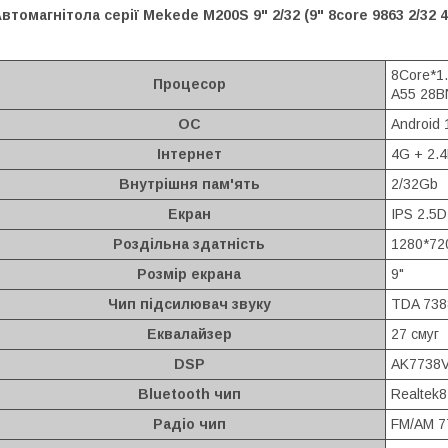
втомагнітола серії Mekede M200S 9" 2/32 (9" 8core 9863 2/32 
8Core*1.
Процесор
A55 28B
ОС
Android 
Інтернет
4G + 2.4
Внутрішня пам'ять
2/32Gb
Екран
IPS 2.5D
Роздільна здатність
1280*72
Розмір екрана
9"
Чип підсилювач звуку
TDA 738
Еквалайзер
27 смуг
DSP
AK7738
Bluetooth чип
Realtek
Радіо чип
FM/AM 7