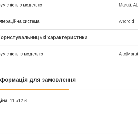
умісність з моделлю
Maruti, AL
пераційна система
Android
Користувальницькі характеристики
умісність із моделлю
Alto|Marut
нформація для замовлення
іна:
11 512 ₴