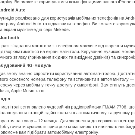
arplay. Ви зможете користуватися всіма функціями вашого iPhone н
ndroid Auto
ункцію реалізовано для користувачів мобільних телефонів на And
рограму Android Auto та підключити телефон. Ви зможете користув
а екрані мультимедіа серії Mekede.
luetooth
 разі з'єднання магнітоли з телефоном можливе відтворення музики
ідтворюватиметься на екрані магнітоли. Керування музикою можлив
учного зв'язку (приймання вхідних та вихідних дзвінків) та синхрон
Вбудований 4G-модуль
ає змогу значно спростити користування автомагнітолою. Достатнь
вого основного номера телефону та встановити в автомагнітолу — і
ережу через мобільну точку доступу у смартфоні. Вам стануть дос
usic, Apple Music та ін.
Радіо
 магнітолі встановлено чудовий чіп радіоприймача FM/AM 7708, що
алаштування станцій здійснюється в автоматичному та ручному р
арантія на товар – 12 місяця. Для звернення до сервісного центру 
об уточнити сумісність пристрою із машиною та наявність необхід
опоможе вам підібрати автомобільну електроніку.