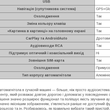
USB
Навігація (супутникова система)
GPS+Glo
Охолодження
Так
Зміна кольору клавіш
Так
«Картинка в картинці» на головному екрані
Так
CarPlay та AndroidAuto
Дротови
Аудіовиходи RCA
Так
Підтримує оптичний і коаксіальний вихід
Ні
Зовнішня SIM-карта
Так
Охолодження
Примусо
Тип корпусу автомагнітоли
Алюміні
втомагнітола в сучасній машині — більше, ніж просто аудіосистем
ентр, який розважає довгою дорогою і допомагає у повсякденних с
ішеня значно розширює функціонал та поліпшує якість звучання ауд
начно якіснішим зображенням, з'являється раніше не доступний фун
роцесор та ін. Розбираємось, як правильно вибрати такий пристрій.