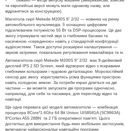
• бажано — місце випуску машини (американські, азійські
та європейські версії можуть мати однакову назву, але
відрізнятися за конструкцією).
Магнітола серії Mekede M200S 9" 2/32 — новинка на ринку
автомобільного мультимедіа. Її оснащено цифровим
підсилювачем потужністю 55 Вт та DSP-процесором. Це дає
змогу отримувати чистий звук із глибокими басами та
насиченою «серединою» навіть у стандартній конфігурації
аудіосистеми. Також доступні розширені налаштування —
звукові затримки, поканальне регулювання еквалайзера та ін.
Автомагнітола серії Mekede M200S 9" 2/32 має 9-дюймовий
дисплей IPS 2.5D Screen, який відтворює відео з яскравими
глибокими кольорами і чудовою деталізацією. Морозостійкий
сенсор дає змогу користуватись усіма функціями пристрою
навіть холодною зимою. За потреби екран ділиться на дві
частини — ви можете запускати дві програми одночасно,
наприклад, для себе та пасажира, для перегляду відео та
навігації.
Ще одна перевага цієї моделі автомагнітоли — комбінація
процесора 8Core*1.6Ghz 64 Bit Unisoc UIS8581A (SC9863A)
8*Cortex A55 28BN та 2 ГБ оперативної пам'яті. Цього
достатньо для використання будь-яких мобільних застосунків,
включаючи найдосконаліші навігаційні програми.