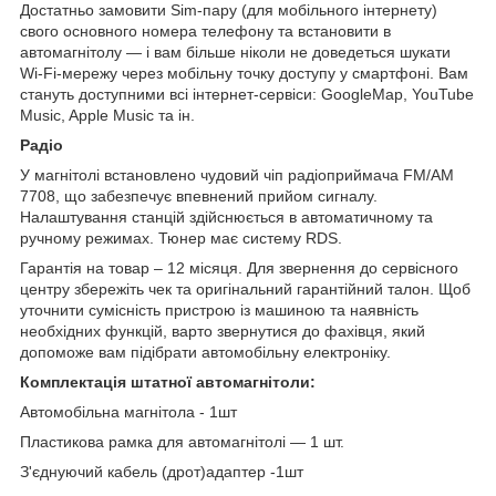
Достатньо замовити Sim-пару (для мобільного інтернету)
свого основного номера телефону та встановити в
автомагнітолу — і вам більше ніколи не доведеться шукати
Wi-Fi-мережу через мобільну точку доступу у смартфоні. Вам
стануть доступними всі інтернет-сервіси: GoogleMap, YouTube
Music, Apple Music та ін.
Радіо
У магнітолі встановлено чудовий чіп радіоприймача FM/AM
7708, що забезпечує впевнений прийом сигналу.
Налаштування станцій здійснюється в автоматичному та
ручному режимах. Тюнер має систему RDS.
Гарантія на товар – 12 місяця. Для звернення до сервісного
центру збережіть чек та оригінальний гарантійний талон. Щоб
уточнити сумісність пристрою із машиною та наявність
необхідних функцій, варто звернутися до фахівця, який
допоможе вам підібрати автомобільну електроніку.
Комплектація штатної автомагнітоли:
Автомобільна магнітола - 1шт
Пластикова рамка для автомагнітолі — 1 шт.
З'єднуючий кабель (дрот)адаптер -1шт